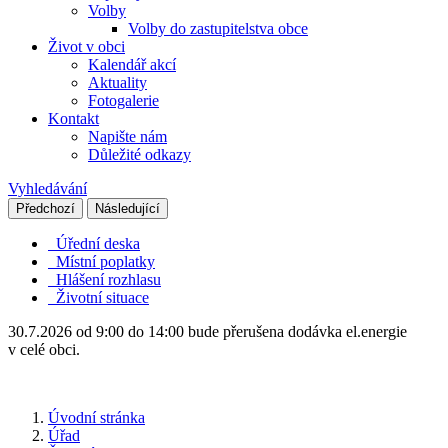
Volby
Volby do zastupitelstva obce
Život v obci
Kalendář akcí
Aktuality
Fotogalerie
Kontakt
Napište nám
Důležité odkazy
Vyhledávání
Předchozí
Následující
Úřední deska
Místní poplatky
Hlášení rozhlasu
Životní situace
30.7.2026 od 9:00 do 14:00 bude přerušena dodávka el.energie
v celé obci.
Úvodní stránka
Úřad