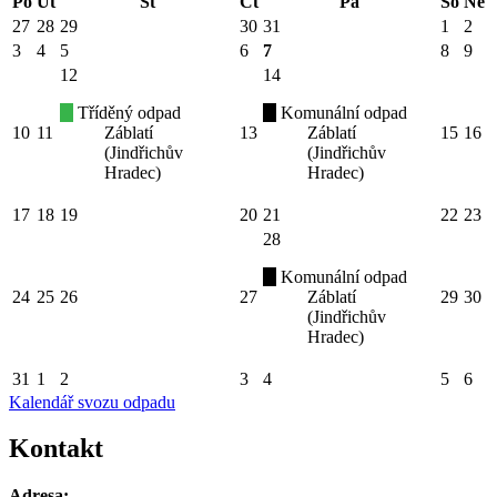
Po
Út
St
Čt
Pá
So
Ne
27
28
29
30
31
1
2
3
4
5
6
7
8
9
12
14
Tříděný odpad
Komunální odpad
10
11
Záblatí
13
Záblatí
15
16
(Jindřichův
(Jindřichův
Hradec)
Hradec)
17
18
19
20
21
22
23
28
Komunální odpad
24
25
26
27
Záblatí
29
30
(Jindřichův
Hradec)
31
1
2
3
4
5
6
Kalendář svozu odpadu
Kontakt
Adresa: