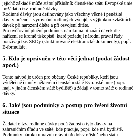
jejichž základě může státní příslušník členského státu Evropské unie
požádat o tzv. rodinné dávky.
Rodinné dávky jsou definovány jako všechny věcné i peněžité
dávky určené k vyrovnání rodinných výdajů, s výjimkou zvláštních
dávek při narození dítěte a při osvojení dítěte.
Pro ověřování plnění podmínek nároku na přiznání dávek dle
nařízení se kromě tiskopisů, které požadují národní právní řády,
používají tzv. SEDy (strukturované elektronické dokumenty), popř.
E-formuláře.
5. Kdo je oprávněn v této věci jednat (podat žádost
apod.)
Tento návod je určen pro občany České republiky, kteří jsou
výdělečně činní v některém členském státě Evropské unie (popř.
mají v jiném členském státě bydliště) a žádají v tomto státě o rodinné
dávky.
6. Jaké jsou podmínky a postup pro řešení životní
situace
Žadatel o tzv. rodinné dávky podá žádost o tyto dávky na
zahraničním úřadu ve státě, kde pracuje, popř. kde má bydliště.
Podmínky nároku upravují právní předpisy příslušného státu.