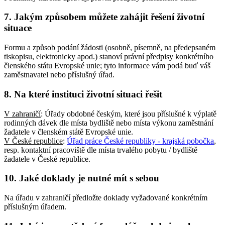
7. Jakým způsobem můžete zahájit řešení životní
situace
Formu a způsob podání žádosti (osobně, písemně, na předepsaném
tiskopisu, elektronicky apod.) stanoví právní předpisy konkrétního
členského státu Evropské unie; tyto informace vám podá buď váš
zaměstnavatel nebo příslušný úřad.
8. Na které instituci životní situaci řešit
V zahraničí
: Úřady obdobné českým, které jsou příslušné k výplatě
rodinných dávek dle místa bydliště nebo místa výkonu zaměstnání
žadatele v členském státě Evropské unie.
V České republice
:
Úřad práce České republiky - krajská pobočka
,
resp. kontaktní pracoviště dle místa trvalého pobytu / bydliště
žadatele v České republice.
10. Jaké doklady je nutné mít s sebou
Na úřadu v zahraničí předložte doklady vyžadované konkrétním
příslušným úřadem.