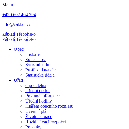
Menu
+420 602 464 794
info@zablati.cz
Záblatí
Třeboňsko
Záblatí
Třeboňsko
Obec
Historie
Současnost
Svoz odpadu
Profil zadavatele
Statistické údaje
Úřad
e-podatelna
Úřední deska
Povinné informace
Úřední hodiny
Hlášení obecního rozhlasu
Územní plán
Životní situace
Rozklikávací rozpočet
Poplatky