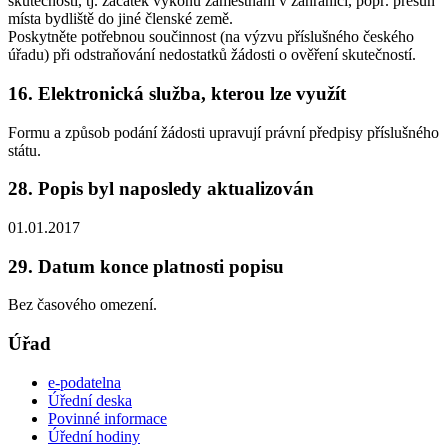
skutečností, tj. začátek výkonu zaměstnání v zahraničí, popř. přesun
místa bydliště do jiné členské země.
Poskytněte potřebnou součinnost (na výzvu příslušného českého
úřadu) při odstraňování nedostatků žádosti o ověření skutečností.
16. Elektronická služba, kterou lze využít
Formu a způsob podání žádosti upravují právní předpisy příslušného
státu.
28. Popis byl naposledy aktualizován
01.01.2017
29. Datum konce platnosti popisu
Bez časového omezení.
Úřad
e-podatelna
Úřední deska
Povinné informace
Úřední hodiny