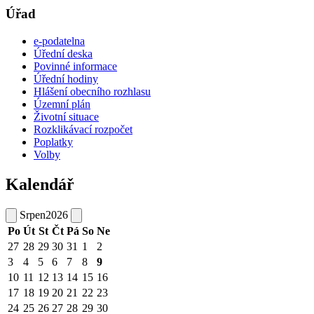
Úřad
e-podatelna
Úřední deska
Povinné informace
Úřední hodiny
Hlášení obecního rozhlasu
Územní plán
Životní situace
Rozklikávací rozpočet
Poplatky
Volby
Kalendář
Srpen
2026
Po
Út
St
Čt
Pá
So
Ne
27
28
29
30
31
1
2
3
4
5
6
7
8
9
10
11
12
13
14
15
16
17
18
19
20
21
22
23
24
25
26
27
28
29
30