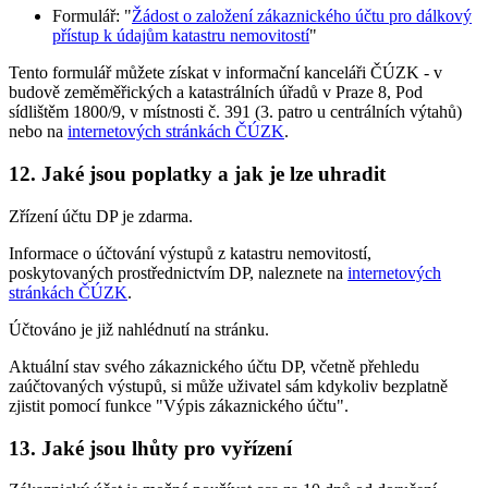
Formulář: "
Žádost o založení zákaznického účtu pro dálkový
přístup k údajům katastru nemovitostí
"
Tento formulář můžete získat v informační kanceláři ČÚZK - v
budově zeměměřických a katastrálních úřadů v Praze 8, Pod
sídlištěm 1800/9, v místnosti č. 391 (3. patro u centrálních výtahů)
nebo na
internetových stránkách ČÚZK
.
12. Jaké jsou poplatky a jak je lze uhradit
Zřízení účtu DP je zdarma.
Informace o účtování výstupů z katastru nemovitostí,
poskytovaných prostřednictvím DP, naleznete na
internetových
stránkách ČÚZK
.
Účtováno je již nahlédnutí na stránku.
Aktuální stav svého zákaznického účtu DP, včetně přehledu
zaúčtovaných výstupů, si může uživatel sám kdykoliv bezplatně
zjistit pomocí funkce "Výpis zákaznického účtu".
13. Jaké jsou lhůty pro vyřízení