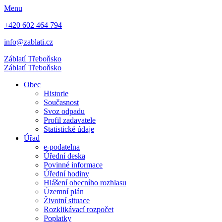
Menu
+420 602 464 794
info@zablati.cz
Záblatí
Třeboňsko
Záblatí
Třeboňsko
Obec
Historie
Současnost
Svoz odpadu
Profil zadavatele
Statistické údaje
Úřad
e-podatelna
Úřední deska
Povinné informace
Úřední hodiny
Hlášení obecního rozhlasu
Územní plán
Životní situace
Rozklikávací rozpočet
Poplatky