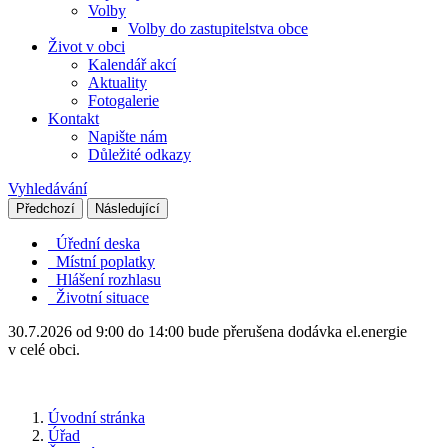
Volby
Volby do zastupitelstva obce
Život v obci
Kalendář akcí
Aktuality
Fotogalerie
Kontakt
Napište nám
Důležité odkazy
Vyhledávání
Předchozí
Následující
Úřední deska
Místní poplatky
Hlášení rozhlasu
Životní situace
30.7.2026 od 9:00 do 14:00 bude přerušena dodávka el.energie
v celé obci.
Úvodní stránka
Úřad