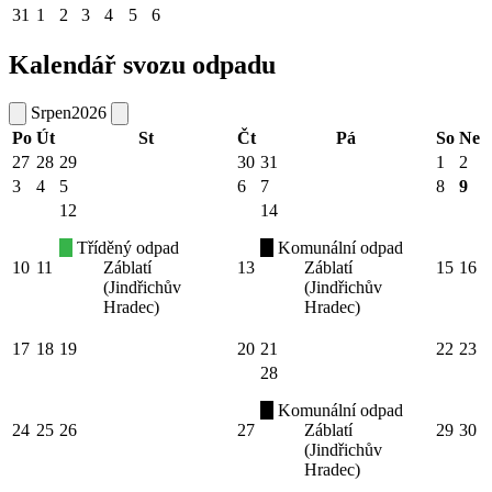
31
1
2
3
4
5
6
Kalendář svozu odpadu
Srpen
2026
Po
Út
St
Čt
Pá
So
Ne
27
28
29
30
31
1
2
3
4
5
6
7
8
9
12
14
Tříděný odpad
Komunální odpad
10
11
Záblatí
13
Záblatí
15
16
(Jindřichův
(Jindřichův
Hradec)
Hradec)
17
18
19
20
21
22
23
28
Komunální odpad
24
25
26
27
Záblatí
29
30
(Jindřichův
Hradec)