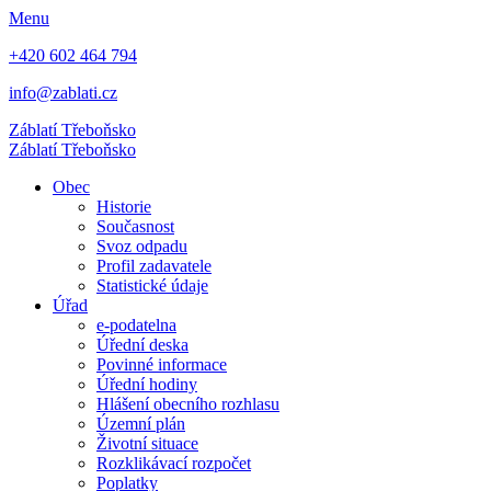
Menu
+420 602 464 794
info@zablati.cz
Záblatí
Třeboňsko
Záblatí
Třeboňsko
Obec
Historie
Současnost
Svoz odpadu
Profil zadavatele
Statistické údaje
Úřad
e-podatelna
Úřední deska
Povinné informace
Úřední hodiny
Hlášení obecního rozhlasu
Územní plán
Životní situace
Rozklikávací rozpočet
Poplatky