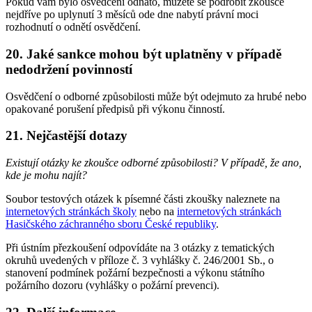
Pokud vám bylo osvědčení odňato, můžete se podrobit zkoušce
nejdříve po uplynutí 3 měsíců ode dne nabytí právní moci
rozhodnutí o odnětí osvědčení.
20. Jaké sankce mohou být uplatněny v případě
nedodržení povinností
Osvědčení o odborné způsobilosti může být odejmuto za hrubé nebo
opakované porušení předpisů při výkonu činností.
21. Nejčastější dotazy
Existují otázky ke zkoušce odborné způsobilosti? V případě, že ano,
kde je mohu najít?
Soubor testových otázek k písemné části zkoušky naleznete na
internetových stránkách školy
nebo na
internetových stránkách
Hasičského záchranného sboru České republiky
.
Při ústním přezkoušení odpovídáte na 3 otázky z tematických
okruhů uvedených v příloze č. 3 vyhlášky č. 246/2001 Sb., o
stanovení podmínek požární bezpečnosti a výkonu státního
požárního dozoru (vyhlášky o požární prevenci).