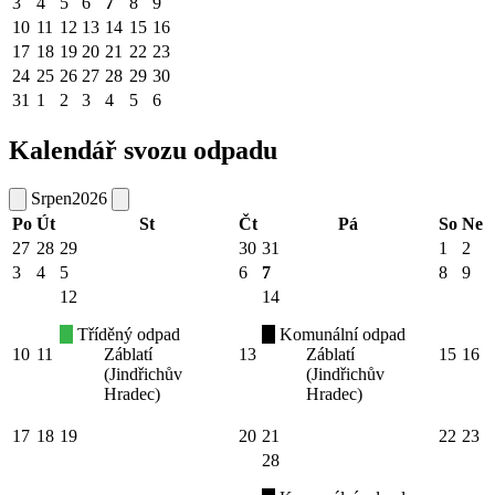
3
4
5
6
7
8
9
10
11
12
13
14
15
16
17
18
19
20
21
22
23
24
25
26
27
28
29
30
31
1
2
3
4
5
6
Kalendář svozu odpadu
Srpen
2026
Po
Út
St
Čt
Pá
So
Ne
27
28
29
30
31
1
2
3
4
5
6
7
8
9
12
14
Tříděný odpad
Komunální odpad
10
11
Záblatí
13
Záblatí
15
16
(Jindřichův
(Jindřichův
Hradec)
Hradec)
17
18
19
20
21
22
23
28