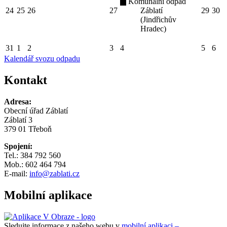
Komunální odpad
24
25
26
27
Záblatí
29
30
(Jindřichův
Hradec)
31
1
2
3
4
5
6
Kalendář svozu odpadu
Kontakt
Adresa:
Obecní úřad Záblatí
Záblatí 3
379 01 Třeboň
Spojení:
Tel.: 384 792 560
Mob.: 602 464 794
E-mail:
info@zablati.cz
Mobilní aplikace
Sledujte informace z našeho webu v
mobilní aplikaci –