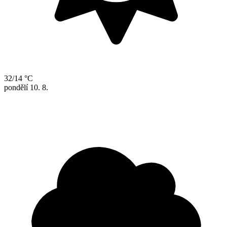
32/14 °C
pondělí
10. 8.