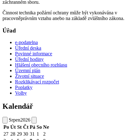
záchranném sboru.
Činnost technika požární ochrany může být vykonávána v
pracovněprávním vztahu anebo na základě zvláštního zákona.
Úřad
e-podatelna
Úřední deska
Povinné informace
Úřední hodiny
Hlášení obecního rozhlasu
Územní plán
Životní situace
Rozklikávací rozpočet
Poplatky
Volby
Kalendář
Srpen
2026
Po
Út
St
Čt
Pá
So
Ne
27
28
29
30
31
1
2