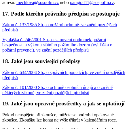
adresu:
mechlova@sospofm.cz
nebo
paragraf11@sospofm.cz
.
17. Podle kterého právního předpisu se postupuje
Zákon č. 133/1985 Sb., o požární ochraně, ve znění pozdějších
předpisů
Vyhláška č. 246/2001 Sb., o stanovení podmínek požární
bezpečnosti a výkonu státního požárního dozoru (vyhláška o
požární prevenci), ve znění pozdějších předpisů
18. Jaké jsou související předpisy
Zákon č. 634/2004 Sb., o správních poplatcích, ve znění pozdějších
předpisů
Zákon č. 101/2000 Sb., o ochraně osobních údajů a o změně
některých zákonů, ve znění pozdějších předpisů
19. Jaké jsou opravné prostředky a jak se uplatňují
Pokud neuspějete při zkoušce, můžete se podrobit opakované
zkoušce. Zkoušku lze konat nejvýše třikrát v kalendářním roce.