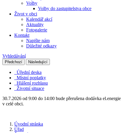
Volby
Volby do zastupitelstva obce
Život v obci
Kalendář akcí
Aktuality
Fotogalerie
Kontakt
Napište nám
Důležité odkazy
Vyhledávání
Předchozí
Následující
Úřední deska
Místní poplatky
Hlášení rozhlasu
Životní situace
30.7.2026 od 9:00 do 14:00 bude přerušena dodávka el.energie
v celé obci.
Úvodní stránka
Úřad