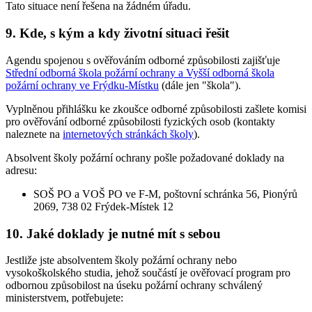
Tato situace není řešena na žádném úřadu.
9. Kde, s kým a kdy životní situaci řešit
Agendu spojenou s ověřováním odborné způsobilosti zajišťuje
Střední odborná škola požární ochrany a Vyšší odborná škola
požární ochrany ve Frýdku-Místku
(dále jen "škola").
Vyplněnou přihlášku ke zkoušce odborné způsobilosti zašlete komisi
pro ověřování odborné způsobilosti fyzických osob (kontakty
naleznete na
internetových stránkách školy
).
Absolvent školy požární ochrany pošle požadované doklady na
adresu:
SOŠ PO a VOŠ PO ve F-M, poštovní schránka 56, Pionýrů
2069, 738 02 Frýdek-Místek 12
10. Jaké doklady je nutné mít s sebou
Jestliže jste absolventem školy požární ochrany nebo
vysokoškolského studia, jehož součástí je ověřovací program pro
odbornou způsobilost na úseku požární ochrany schválený
ministerstvem, potřebujete: