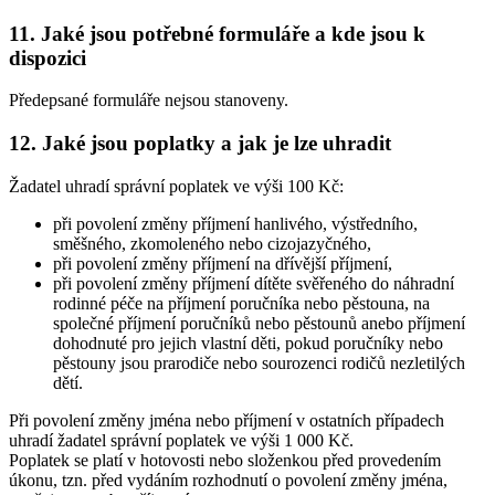
11. Jaké jsou potřebné formuláře a kde jsou k
dispozici
Předepsané formuláře nejsou stanoveny.
12. Jaké jsou poplatky a jak je lze uhradit
Žadatel uhradí správní poplatek ve výši 100 Kč:
při povolení změny příjmení hanlivého, výstředního,
směšného, zkomoleného nebo cizojazyčného,
při povolení změny příjmení na dřívější příjmení,
při povolení změny příjmení dítěte svěřeného do náhradní
rodinné péče na příjmení poručníka nebo pěstouna, na
společné příjmení poručníků nebo pěstounů anebo příjmení
dohodnuté pro jejich vlastní děti, pokud poručníky nebo
pěstouny jsou prarodiče nebo sourozenci rodičů nezletilých
dětí.
Při povolení změny jména nebo příjmení v ostatních případech
uhradí žadatel správní poplatek ve výši 1 000 Kč.
Poplatek se platí v hotovosti nebo složenkou před provedením
úkonu, tzn. před vydáním rozhodnutí o povolení změny jména,