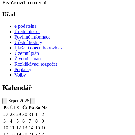
Bez časového omezení.
Úřad
e-podatelna
Úřední deska
Povinné informace
Úřední hodiny
Hlášení obecního rozhlasu
Územní plán
Životní situace
Rozklikávací rozpočet
Poplatky
Volby
Kalendář
Srpen
2026
Po
Út
St
Čt
Pá
So
Ne
27
28
29
30
31
1
2
3
4
5
6
7
8
9
10
11
12
13
14
15
16
17
18
19
20
21
22
23