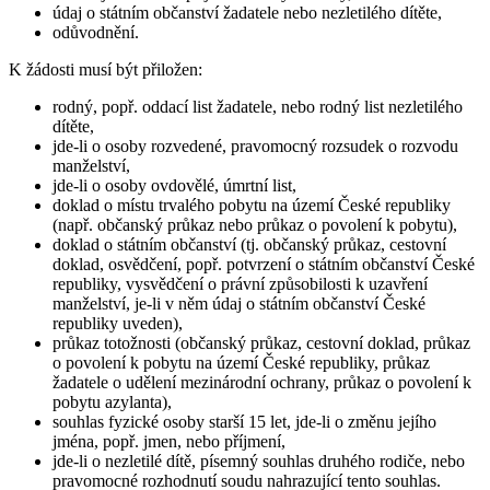
údaj o státním občanství žadatele nebo nezletilého dítěte,
odůvodnění.
K žádosti musí být přiložen:
rodný, popř. oddací list žadatele, nebo rodný list nezletilého
dítěte,
jde-li o osoby rozvedené, pravomocný rozsudek o rozvodu
manželství,
jde-li o osoby ovdovělé, úmrtní list,
doklad o místu trvalého pobytu na území České republiky
(např. občanský průkaz nebo průkaz o povolení k pobytu),
doklad o státním občanství (tj. občanský průkaz, cestovní
doklad, osvědčení, popř. potvrzení o státním občanství České
republiky, vysvědčení o právní způsobilosti k uzavření
manželství, je-li v něm údaj o státním občanství České
republiky uveden),
průkaz totožnosti (občanský průkaz, cestovní doklad, průkaz
o povolení k pobytu na území České republiky, průkaz
žadatele o udělení mezinárodní ochrany, průkaz o povolení k
pobytu azylanta),
souhlas fyzické osoby starší 15 let, jde-li o změnu jejího
jména, popř. jmen, nebo příjmení,
jde-li o nezletilé dítě, písemný souhlas druhého rodiče, nebo
pravomocné rozhodnutí soudu nahrazující tento souhlas.