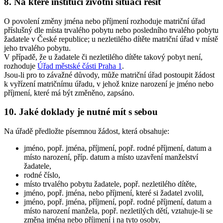
8. Na které instituci životní situaci řešit
O povolení změny jména nebo příjmení rozhoduje matriční úřad
příslušný dle místa trvalého pobytu nebo posledního trvalého pobytu
žadatele v České republice; u nezletilého dítěte matriční úřad v místě
jeho trvalého pobytu.
V případě, že u žadatele či nezletilého dítěte takový pobyt není,
rozhoduje
Úřad městské části Praha 1
.
Jsou-li pro to závažné důvody, může matriční úřad postoupit žádost
k vyřízení matričnímu úřadu, v jehož knize narození je jméno nebo
příjmení, které má být změněno, zapsáno.
10. Jaké doklady je nutné mít s sebou
Na úřadě předložte písemnou žádost, která obsahuje:
jméno, popř. jména, příjmení, popř. rodné příjmení, datum a
místo narození, příp. datum a místo uzavření manželství
žadatele,
rodné číslo,
místo trvalého pobytu žadatele, popř. nezletilého dítěte,
jméno, popř. jména, nebo příjmení, které si žadatel zvolil,
jméno, popř. jména, příjmení, popř. rodné příjmení, datum a
místo narození manžela, popř. nezletilých dětí, vztahuje-li se
změna jména nebo příjmení i na tyto osoby,