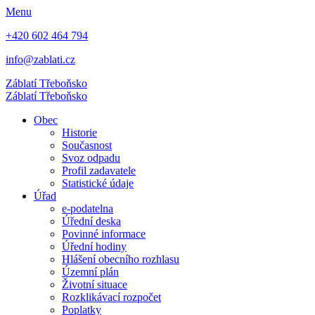
Menu
+420 602 464 794
info@zablati.cz
Záblatí
Třeboňsko
Záblatí
Třeboňsko
Obec
Historie
Současnost
Svoz odpadu
Profil zadavatele
Statistické údaje
Úřad
e-podatelna
Úřední deska
Povinné informace
Úřední hodiny
Hlášení obecního rozhlasu
Územní plán
Životní situace
Rozklikávací rozpočet
Poplatky