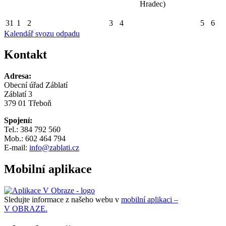
Hradec)
31
1
2
3
4
5
6
Kalendář svozu odpadu
Kontakt
Adresa:
Obecní úřad Záblatí
Záblatí 3
379 01 Třeboň
Spojení:
Tel.: 384 792 560
Mob.: 602 464 794
E-mail:
info@zablati.cz
Mobilní aplikace
Sledujte informace z našeho webu v
mobilní aplikaci –
V OBRAZE.