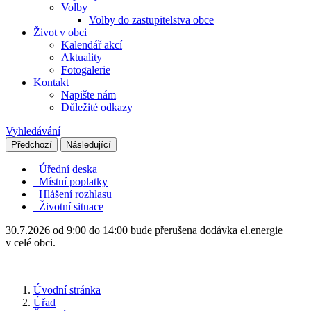
Volby
Volby do zastupitelstva obce
Život v obci
Kalendář akcí
Aktuality
Fotogalerie
Kontakt
Napište nám
Důležité odkazy
Vyhledávání
Předchozí
Následující
Úřední deska
Místní poplatky
Hlášení rozhlasu
Životní situace
30.7.2026 od 9:00 do 14:00 bude přerušena dodávka el.energie
v celé obci.
Úvodní stránka
Úřad