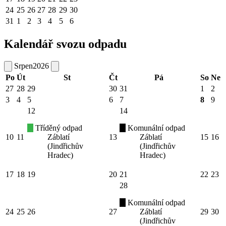
24
25
26
27
28
29
30
31
1
2
3
4
5
6
Kalendář svozu odpadu
Srpen
2026
Po
Út
St
Čt
Pá
So
Ne
27
28
29
30
31
1
2
3
4
5
6
7
8
9
12
14
Tříděný odpad
Komunální odpad
10
11
Záblatí
13
Záblatí
15
16
(Jindřichův
(Jindřichův
Hradec)
Hradec)
17
18
19
20
21
22
23
28
Komunální odpad
24
25
26
27
Záblatí
29
30
(Jindřichův