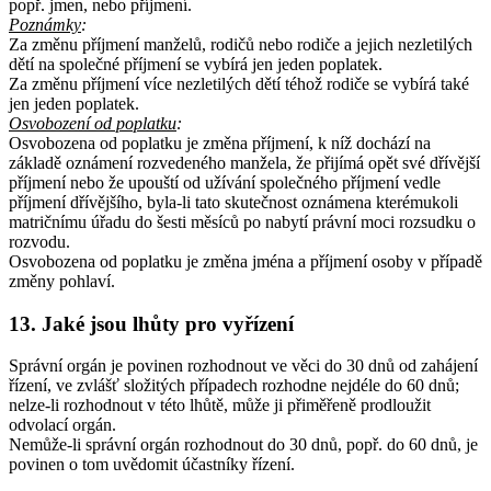
popř. jmen, nebo příjmení.
Poznámky
:
Za změnu příjmení manželů, rodičů nebo rodiče a jejich nezletilých
dětí na společné příjmení se vybírá jen jeden poplatek.
Za změnu příjmení více nezletilých dětí téhož rodiče se vybírá také
jen jeden poplatek.
Osvobození od poplatku
:
Osvobozena od poplatku je změna příjmení, k níž dochází na
základě oznámení rozvedeného manžela, že přijímá opět své dřívější
příjmení nebo že upouští od užívání společného příjmení vedle
příjmení dřívějšího, byla-li tato skutečnost oznámena kterémukoli
matričnímu úřadu do šesti měsíců po nabytí právní moci rozsudku o
rozvodu.
Osvobozena od poplatku je změna jména a příjmení osoby v případě
změny pohlaví.
13. Jaké jsou lhůty pro vyřízení
Správní orgán je povinen rozhodnout ve věci do 30 dnů od zahájení
řízení, ve zvlášť složitých případech rozhodne nejdéle do 60 dnů;
nelze-li rozhodnout v této lhůtě, může ji přiměřeně prodloužit
odvolací orgán.
Nemůže-li správní orgán rozhodnout do 30 dnů, popř. do 60 dnů, je
povinen o tom uvědomit účastníky řízení.