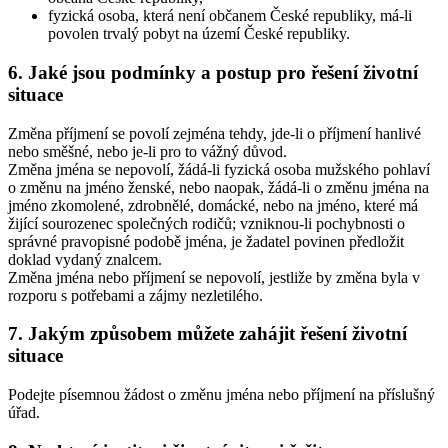
fyzická osoba, která není občanem České republiky, má-li
povolen trvalý pobyt na území České republiky.
6. Jaké jsou podmínky a postup pro řešení životní
situace
Změna příjmení se povolí zejména tehdy, jde-li o příjmení hanlivé
nebo směšné, nebo je-li pro to vážný důvod.
Změna jména se nepovolí, žádá-li fyzická osoba mužského pohlaví
o změnu na jméno ženské, nebo naopak, žádá-li o změnu jména na
jméno zkomolené, zdrobnělé, domácké, nebo na jméno, které má
žijící sourozenec společných rodičů; vzniknou-li pochybnosti o
správné pravopisné podobě jména, je žadatel povinen předložit
doklad vydaný znalcem.
Změna jména nebo příjmení se nepovolí, jestliže by změna byla v
rozporu s potřebami a zájmy nezletilého.
7. Jakým způsobem můžete zahájit řešení životní
situace
Podejte písemnou žádost o změnu jména nebo příjmení na příslušný
úřad.