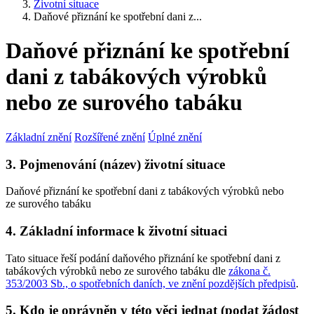
Životní situace
Daňové přiznání ke spotřební dani z...
Daňové přiznání ke spotřební
dani z tabákových výrobků
nebo ze surového tabáku
Základní znění
Rozšířené znění
Úplné znění
3. Pojmenování (název) životní situace
Daňové přiznání ke spotřební dani z tabákových výrobků nebo
ze surového tabáku
4. Základní informace k životní situaci
Tato situace řeší podání daňového přiznání ke spotřební dani z
tabákových výrobků nebo ze surového tabáku dle
zákona č.
353/2003 Sb., o spotřebních daních, ve znění pozdějších předpisů
.
5. Kdo je oprávněn v této věci jednat (podat žádost