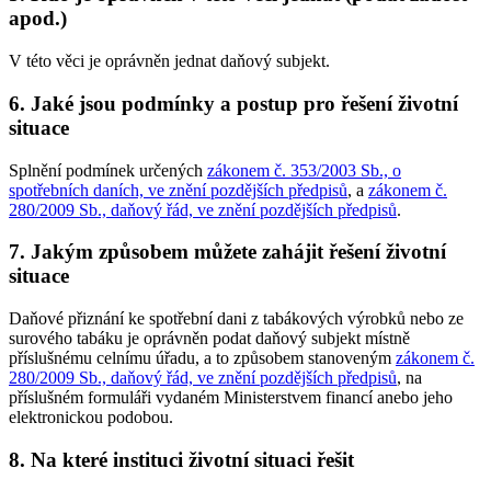
apod.)
V této věci je oprávněn jednat daňový subjekt.
6. Jaké jsou podmínky a postup pro řešení životní
situace
Splnění podmínek určených
zákonem č. 353/2003 Sb., o
spotřebních daních, ve znění pozdějších předpisů
, a
zákonem č.
280/2009 Sb., daňový řád, ve znění pozdějších předpisů
.
7. Jakým způsobem můžete zahájit řešení životní
situace
Daňové přiznání ke spotřební dani z tabákových výrobků nebo ze
surového tabáku je oprávněn podat daňový subjekt místně
příslušnému celnímu úřadu, a to způsobem stanoveným
zákonem č.
280/2009 Sb., daňový řád, ve znění pozdějších předpisů
, na
příslušném formuláři vydaném Ministerstvem financí anebo jeho
elektronickou podobou.
8. Na které instituci životní situaci řešit