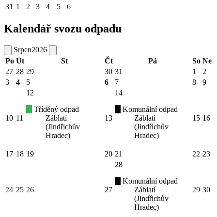
31
1
2
3
4
5
6
Kalendář svozu odpadu
Srpen
2026
Po
Út
St
Čt
Pá
So
Ne
27
28
29
30
31
1
2
3
4
5
6
7
8
9
12
14
Tříděný odpad
Komunální odpad
10
11
Záblatí
13
Záblatí
15
16
(Jindřichův
(Jindřichův
Hradec)
Hradec)
17
18
19
20
21
22
23
28
Komunální odpad
24
25
26
27
Záblatí
29
30
(Jindřichův
Hradec)