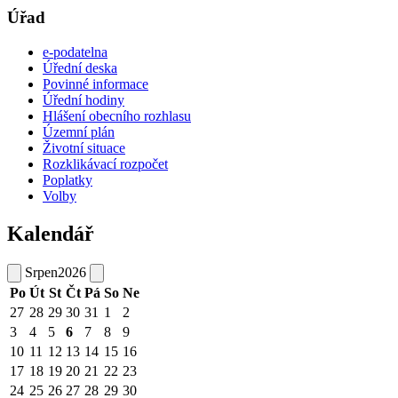
Úřad
e-podatelna
Úřední deska
Povinné informace
Úřední hodiny
Hlášení obecního rozhlasu
Územní plán
Životní situace
Rozklikávací rozpočet
Poplatky
Volby
Kalendář
Srpen
2026
Po
Út
St
Čt
Pá
So
Ne
27
28
29
30
31
1
2
3
4
5
6
7
8
9
10
11
12
13
14
15
16
17
18
19
20
21
22
23
24
25
26
27
28
29
30