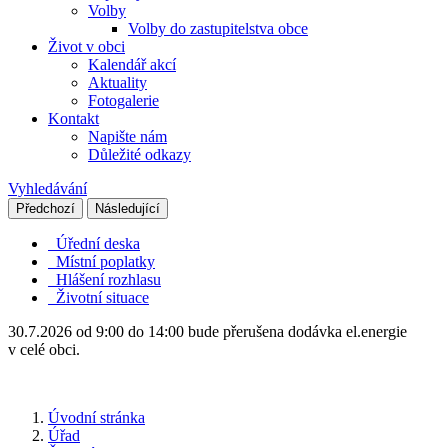
Volby
Volby do zastupitelstva obce
Život v obci
Kalendář akcí
Aktuality
Fotogalerie
Kontakt
Napište nám
Důležité odkazy
Vyhledávání
Předchozí
Následující
Úřední deska
Místní poplatky
Hlášení rozhlasu
Životní situace
30.7.2026 od 9:00 do 14:00 bude přerušena dodávka el.energie
v celé obci.
Úvodní stránka
Úřad