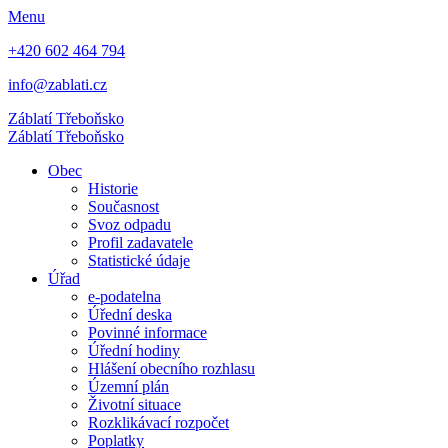
Menu
+420 602 464 794
info@zablati.cz
Záblatí
Třeboňsko
Záblatí
Třeboňsko
Obec
Historie
Současnost
Svoz odpadu
Profil zadavatele
Statistické údaje
Úřad
e-podatelna
Úřední deska
Povinné informace
Úřední hodiny
Hlášení obecního rozhlasu
Územní plán
Životní situace
Rozklikávací rozpočet
Poplatky