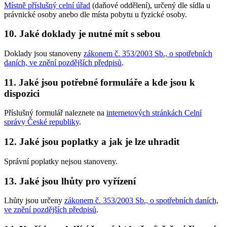
Místně příslušný celní úřad
(daňové oddělení), určený dle sídla u
právnické osoby anebo dle místa pobytu u fyzické osoby.
10. Jaké doklady je nutné mít s sebou
Doklady jsou stanoveny
zákonem č. 353/2003 Sb., o spotřebních
daních, ve znění pozdějších předpisů
.
11. Jaké jsou potřebné formuláře a kde jsou k
dispozici
Příslušný formulář naleznete na
internetových stránkách Celní
správy České republiky
.
12. Jaké jsou poplatky a jak je lze uhradit
Správní poplatky nejsou stanoveny.
13. Jaké jsou lhůty pro vyřízení
Lhůty jsou určeny
zákonem č. 353/2003 Sb., o spotřebních daních,
ve znění pozdějších předpisů
.