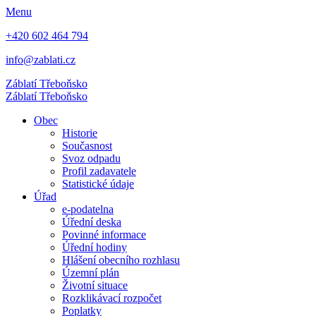
Menu
+420 602 464 794
info@zablati.cz
Záblatí
Třeboňsko
Záblatí
Třeboňsko
Obec
Historie
Současnost
Svoz odpadu
Profil zadavatele
Statistické údaje
Úřad
e-podatelna
Úřední deska
Povinné informace
Úřední hodiny
Hlášení obecního rozhlasu
Územní plán
Životní situace
Rozklikávací rozpočet
Poplatky