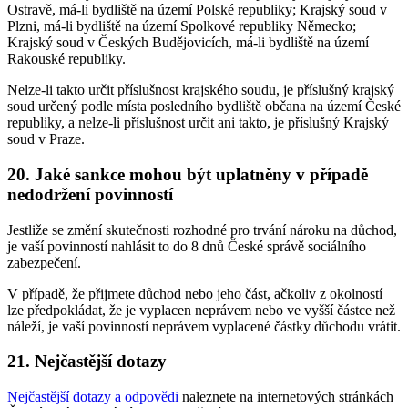
Ostravě, má-li bydliště na území Polské republiky; Krajský soud v
Plzni, má-li bydliště na území Spolkové republiky Německo;
Krajský soud v Českých Budějovicích, má-li bydliště na území
Rakouské republiky.
Nelze-li takto určit příslušnost krajského soudu, je příslušný krajský
soud určený podle místa posledního bydliště občana na území České
republiky, a nelze-li příslušnost určit ani takto, je příslušný Krajský
soud v Praze.
20. Jaké sankce mohou být uplatněny v případě
nedodržení povinností
Jestliže se změní skutečnosti rozhodné pro trvání nároku na důchod,
je vaší povinností nahlásit to do 8 dnů České správě sociálního
zabezpečení.
V případě, že přijmete důchod nebo jeho část, ačkoliv z okolností
lze předpokládat, že je vyplacen neprávem nebo ve vyšší částce než
náleží, je vaší povinností neprávem vyplacené částky důchodu vrátit.
21. Nejčastější dotazy
Nejčastější dotazy a odpovědi
naleznete na internetových stránkách