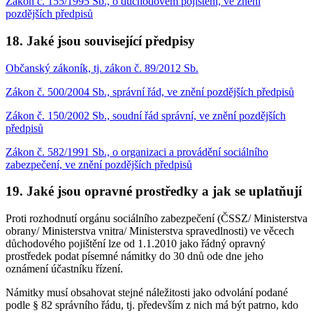
Zákon č. 155/1995 Sb., o důchodovém pojištění, ve znění
pozdějších předpisů
18. Jaké jsou související předpisy
Občanský zákoník, tj. zákon č. 89/2012 Sb.
Zákon č. 500/2004 Sb., správní řád, ve znění pozdějších předpisů
Zákon č. 150/2002 Sb., soudní řád správní, ve znění pozdějších
předpisů
Zákon č. 582/1991 Sb., o organizaci a provádění sociálního
zabezpečení, ve znění pozdějších předpisů
19. Jaké jsou opravné prostředky a jak se uplatňují
Proti rozhodnutí orgánu sociálního zabezpečení (ČSSZ/ Ministerstva
obrany/ Ministerstva vnitra/ Ministerstva spravedlnosti) ve věcech
důchodového pojištění lze od 1.1.2010 jako řádný opravný
prostředek podat písemné námitky do 30 dnů ode dne jeho
oznámení účastníku řízení.
Námitky musí obsahovat stejné náležitosti jako odvolání podané
podle § 82 správního řádu, tj. především z nich má být patrno, kdo