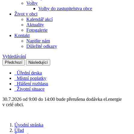
Volby
Volby do zastupitelstva obce
Život v obci
Kalendář akcí
Aktuality
Fotogalerie
Kontakt
Napište nám
Důležité odkazy
Vyhledávání
Předchozí
Následující
Úřední deska
Místní poplatky
Hlášení rozhlasu
Životní situace
30.7.2026 od 9:00 do 14:00 bude přerušena dodávka el.energie
v celé obci.
Úvodní stránka
Úřad