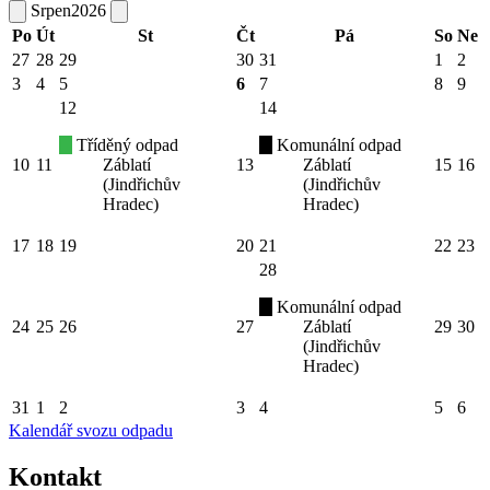
Srpen
2026
Po
Út
St
Čt
Pá
So
Ne
27
28
29
30
31
1
2
3
4
5
6
7
8
9
12
14
Tříděný odpad
Komunální odpad
10
11
Záblatí
13
Záblatí
15
16
(Jindřichův
(Jindřichův
Hradec)
Hradec)
17
18
19
20
21
22
23
28
Komunální odpad
24
25
26
27
Záblatí
29
30
(Jindřichův
Hradec)
31
1
2
3
4
5
6
Kalendář svozu odpadu
Kontakt