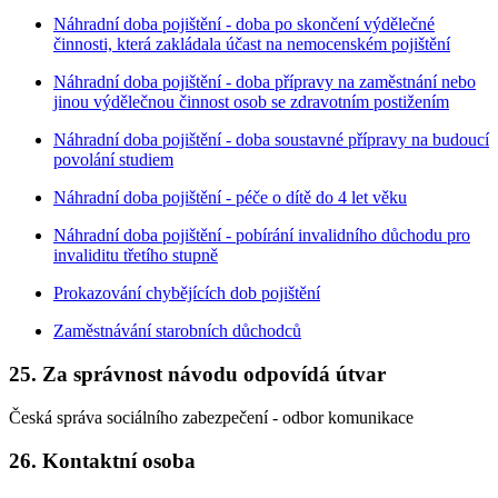
Náhradní doba pojištění - doba po skončení výdělečné
činnosti, která zakládala účast na nemocenském pojištění
Náhradní doba pojištění - doba přípravy na zaměstnání nebo
jinou výdělečnou činnost osob se zdravotním postižením
Náhradní doba pojištění - doba soustavné přípravy na budoucí
povolání studiem
Náhradní doba pojištění - péče o dítě do 4 let věku
Náhradní doba pojištění - pobírání invalidního důchodu pro
invaliditu třetího stupně
Prokazování chybějících dob pojištění
Zaměstnávání starobních důchodců
25. Za správnost návodu odpovídá útvar
Česká správa sociálního zabezpečení - odbor komunikace
26. Kontaktní osoba