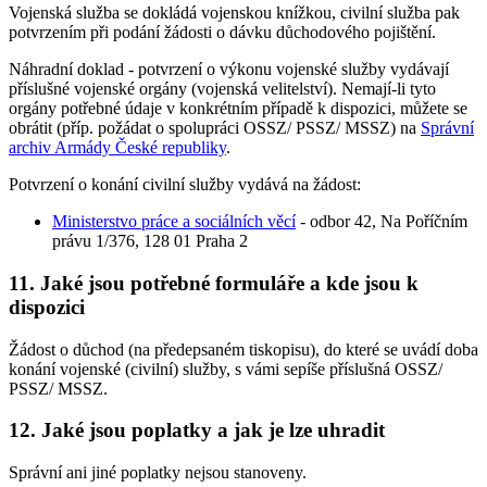
Vojenská služba se dokládá vojenskou knížkou, civilní služba pak
potvrzením při podání žádosti o dávku důchodového pojištění.
Náhradní doklad - potvrzení o výkonu vojenské služby vydávají
příslušné vojenské orgány (vojenská velitelství). Nemají-li tyto
orgány potřebné údaje v konkrétním případě k dispozici, můžete se
obrátit (příp. požádat o spolupráci OSSZ/ PSSZ/ MSSZ) na
Správní
archiv Armády České republiky
.
Potvrzení o konání civilní služby vydává na žádost:
Ministerstvo práce a sociálních věcí
- odbor 42, Na Poříčním
právu 1/376, 128 01 Praha 2
11. Jaké jsou potřebné formuláře a kde jsou k
dispozici
Žádost o důchod (na předepsaném tiskopisu), do které se uvádí doba
konání vojenské (civilní) služby, s vámi sepíše příslušná OSSZ/
PSSZ/ MSSZ.
12. Jaké jsou poplatky a jak je lze uhradit
Správní ani jiné poplatky nejsou stanoveny.