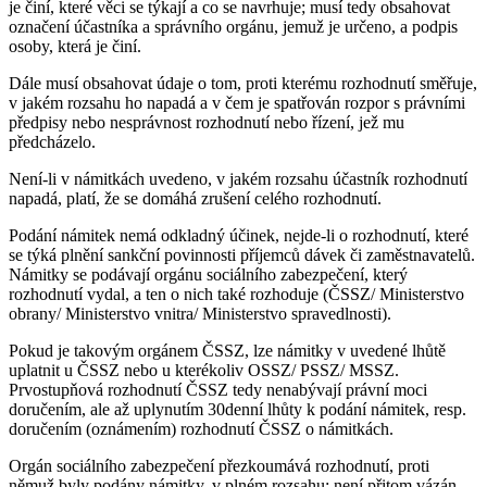
je činí, které věci se týkají a co se navrhuje; musí tedy obsahovat
označení účastníka a správního orgánu, jemuž je určeno, a podpis
osoby, která je činí.
Dále musí obsahovat údaje o tom, proti kterému rozhodnutí směřuje,
v jakém rozsahu ho napadá a v čem je spatřován rozpor s právními
předpisy nebo nesprávnost rozhodnutí nebo řízení, jež mu
předcházelo.
Není-li v námitkách uvedeno, v jakém rozsahu účastník rozhodnutí
napadá, platí, že se domáhá zrušení celého rozhodnutí.
Podání námitek nemá odkladný účinek, nejde-li o rozhodnutí, které
se týká plnění sankční povinnosti příjemců dávek či zaměstnavatelů.
Námitky se podávají orgánu sociálního zabezpečení, který
rozhodnutí vydal, a ten o nich také rozhoduje (ČSSZ/ Ministerstvo
obrany/ Ministerstvo vnitra/ Ministerstvo spravedlnosti).
Pokud je takovým orgánem ČSSZ, lze námitky v uvedené lhůtě
uplatnit u ČSSZ nebo u kterékoliv OSSZ/ PSSZ/ MSSZ.
Prvostupňová rozhodnutí ČSSZ tedy nenabývají právní moci
doručením, ale až uplynutím 30denní lhůty k podání námitek, resp.
doručením (oznámením) rozhodnutí ČSSZ o námitkách.
Orgán sociálního zabezpečení přezkoumává rozhodnutí, proti
němuž byly podány námitky, v plném rozsahu; není přitom vázán