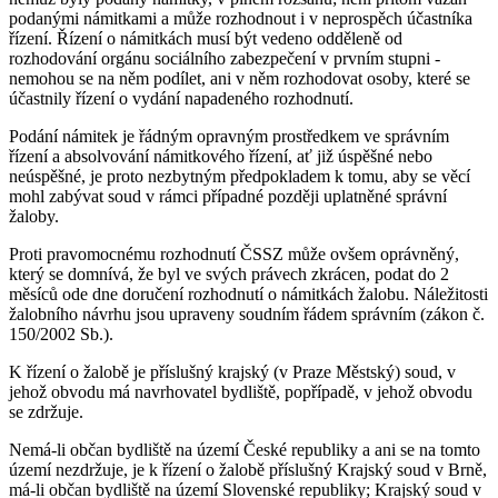
podanými námitkami a může rozhodnout i v neprospěch účastníka
řízení. Řízení o námitkách musí být vedeno odděleně od
rozhodování orgánu sociálního zabezpečení v prvním stupni -
nemohou se na něm podílet, ani v něm rozhodovat osoby, které se
účastnily řízení o vydání napadeného rozhodnutí.
Podání námitek je řádným opravným prostředkem ve správním
řízení a absolvování námitkového řízení, ať již úspěšné nebo
neúspěšné, je proto nezbytným předpokladem k tomu, aby se věcí
mohl zabývat soud v rámci případné později uplatněné správní
žaloby.
Proti pravomocnému rozhodnutí ČSSZ může ovšem oprávněný,
který se domnívá, že byl ve svých právech zkrácen, podat do 2
měsíců ode dne doručení rozhodnutí o námitkách žalobu. Náležitosti
žalobního návrhu jsou upraveny soudním řádem správním (zákon č.
150/2002 Sb.).
K řízení o žalobě je příslušný krajský (v Praze Městský) soud, v
jehož obvodu má navrhovatel bydliště, popřípadě, v jehož obvodu
se zdržuje.
Nemá-li občan bydliště na území České republiky a ani se na tomto
území nezdržuje, je k řízení o žalobě příslušný Krajský soud v Brně,
má-li občan bydliště na území Slovenské republiky; Krajský soud v